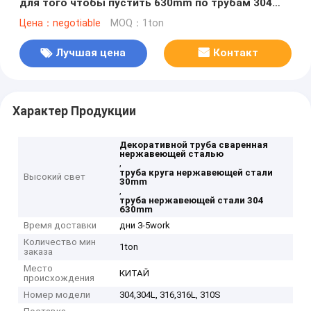
для того чтобы пустить 630mm по трубам 304
вокруг 30mm
Цена：negotiable
MOQ：1ton
Лучшая цена
Контакт
Характер Продукции
Декоративной труба сваренная
нержавеющей сталью
,
труба круга нержавеющей стали
Высокий свет
30mm
,
труба нержавеющей стали 304
630mm
Время доставки
дни 3-5work
Количество мин
1ton
заказа
Место
КИТАЙ
происхождения
Номер модели
304,304L, 316,316L, 310S