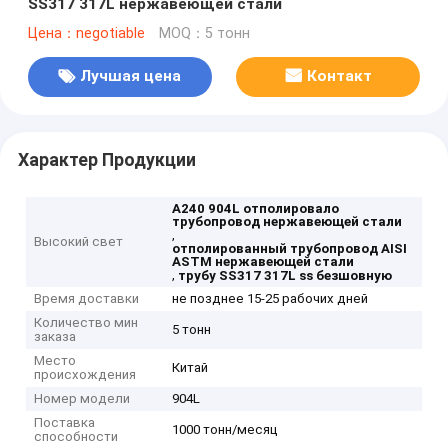
SS317 317L нержавеющей стали
Цена：negotiable
MOQ：5 тонн
Лучшая цена
Контакт
Характер Продукции
A240 904L отполировало
трубопровод нержавеющей стали
,
Высокий свет
отполированный трубопровод AISI
ASTM нержавеющей стали
,
трубу SS317 317L ss безшовную
Время доставки
не позднее 15-25 рабочих дней
Количество мин
5 тонн
заказа
Место
Китай
происхождения
Номер модели
904L
Поставка
1000 тонн/месяц
способности