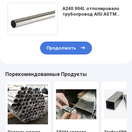
A240 904L отполировало
трубопровод AISI ASTM
SS317 317L нержавеющей
стали
Продолжать
Порекомендованные Продукты
Полость штанга
TP304 сварило
Трубка ERW 1