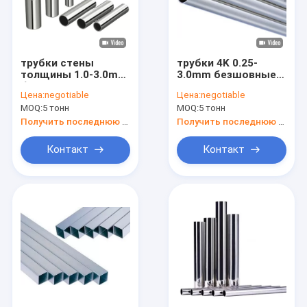
трубки стены
трубки 4K 0.25-
толщины 1.0-3.0mm
3.0mm безшовные
безшовные
стальные для строя
Цена:
negotiable
Цена:
negotiable
стальные для
украшений
MOQ:
5 тонн
MOQ:
5 тонн
жидкого
транспорта
Получить последнюю цену
Получить последнюю цену
Контакт
Контакт
Дом
Продукты
О нас