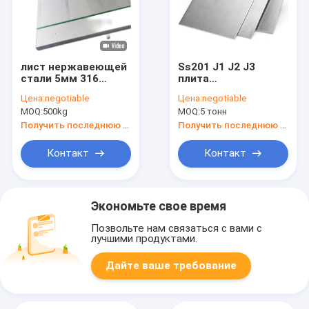
лист нержавеющей
Ss201 J1 J2 J3
стали 5мм 316
плита
ASTM
нержавеющей
Цена:
negotiable
Цена:
negotiable
горячекатаный
стали 0.3mm
MOQ:
500kg
MOQ:
5 тонн
310S
Получить последнюю цену
Получить последнюю цену
Контакт
Контакт
Экономьте свое время
Позвольте нам связаться с вами с
лучшими продуктами.
Дайте ваше требование