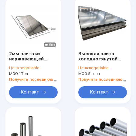
2мм плита из
Высокая плита
нержавеющей
холоднотянутой
стали 316 304 AISI
стали финиша 420J2
Цена:
negotiable
Цена:
negotiable
DIN 2000мм
Matt SB листа
MOQ:
1Ton
MOQ:
5 тонн
нержавеющей
стали твердости
Получить последнюю цену
Получить последнюю цену
Контакт
Контакт