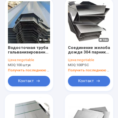
Водосточная труба
Соединение желоба
гальванизированная
дождя 304 парника
парником стальная
нержавеющей
Цена:
negotiable
Цена:
negotiable
соединила рекламу
стали
MOQ:
100 штук
MOQ:
100PSC
2.0мм
коммерческое
Получить последнюю цену
Получить последнюю цену
Контакт
Контакт