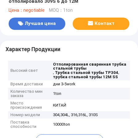
отполировало 309S 6 до 12M
Цена：negotiable
MOQ：1ton
Лучшая цена
Контакт
Характер Продукции
Отполированная сваренная трубка
стальной трубы
Высокий свет
,
,
Трубка стальной трубы TP304
трубка стальной трубы 12M SS
Время доставки
дни 3-5work
Количество мин
1ton
заказа
Место
КИТАЙ
происхождения
Номер модели
304,304L, 316,316L, 310S
Поставка
10000ton
способности