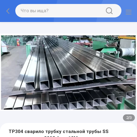
2
/
3
TP304 сварило трубку стальной трубы SS