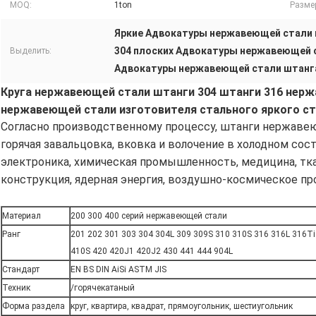
MOQ:
1ton
Разме
Яркие Адвокатуры нержавеющей стали
304 плоских Адвокатуры нержавеющей 
Выделить:
Адвокатуры нержавеющей стали штанг
Круга нержавеющей стали штанги 304 штанги 316 нерж
нержавеющей стали изготовителя стального яркого с
Согласно производственному процессу, штанги нержавею
горячая завальцовка, вковка и волочение в холодном сост
электроника, химическая промышленность, медицина, тка
конструкция, ядерная энергия, воздушно-космическое пр
Материал
200 300 400 серий нержавеющей стали
Ранг
201 202 301 303 304 304L 309 309S 310 310S 316 316L 316Ti
410S 420 420J1 420J2 430 441 444 904L
Стандарт
EN BS DIN AiSi ASTM JIS
Техник
/горячекатаный
Форма раздела
круг, квартира, квадрат, прямоугольник, шестиугольник