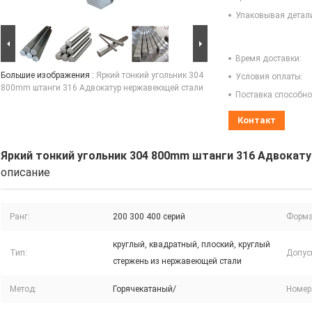
Упаковывая детал
Время доставки:
Большие изображения :
Яркий тонкий угольник 304
Условия оплаты:
800mm штанги 316 Адвокатур нержавеющей стали
Поставка способно
Контакт
Яркий тонкий угольник 304 800mm штанги 316 Адвокат
описание
Ранг:
200 300 400 серий
Форма
круглый, квадратный, плоский, круглый
Тип:
Допус
стержень из нержавеющей стали
Метод:
Горячекатаный/
Номер