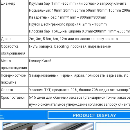
Диаметр
Круглый бар: 1 mm -800 mm или согласно запросу клиента
Нормальный: 10mm 20mm 30mm 50mm 80mm 100mm 20
Квадратный бар: 1mm*1mm -- 800mm*800mm
Пруток шестигранного профиля: 2mm -- 100mm
Плоский бар: Толщина: ширина 0.3mm-200mm: 1mm-2500m
Длина
2m, 3m, 5.8m, 6m, 12m или согласно запросу клиента
Обработка
Гнуть, заварка, Decoiling, пробивая, вырезывание
обслуживания
Место
Цзянсу Китай
происхождения
Поверхностное
Замаринованный, черный, яркий, полировать, взрывать, etc
покрытие
Оплата
Условия T/T, предплата 30%, баланс 70% видят экземпляр 
Срок поставки
5-15 дней для обычных заказов (стандартной тонны заказо
нужно окончательное утверждение согласно запросу клиент