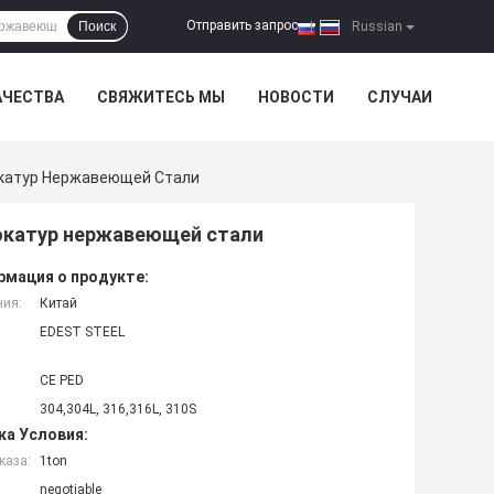
Отправить запрос
Поиск
|
Russian
АЧЕСТВА
СВЯЖИТЕСЬ МЫ
НОВОСТИ
СЛУЧАИ
окатур Нержавеющей Стали
вокатур нержавеющей стали
мация о продукте:
ния:
Китай
EDEST STEEL
CE PED
304,304L, 316,316L, 310S
ка Условия:
каза:
1ton
negotiable