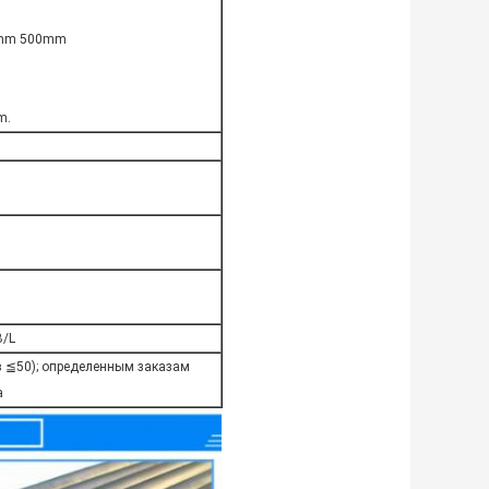
0mm 500mm
m.
B/L
в ≦50); определенным заказам
а