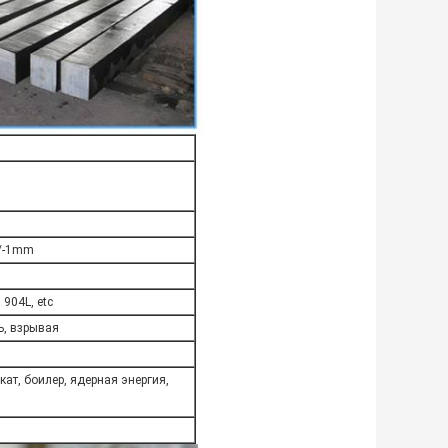
+/-1mm
904L, etc
ь, взрывая
кат, боилер, ядерная энергия,