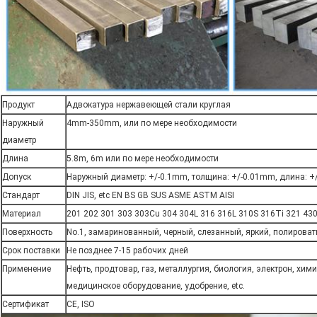
Продукт
Адвокатура нержавеющей стали круглая
Наружный
4mm-350mm, или по мере необходимости
диаметр
Длина
5.8m, 6m или по мере необходимости
Допуск
Наружный диаметр: +/-0.1mm, толщина: +/-0.01mm, длина: 
Стандарт
DIN JIS, etc EN BS GB SUS ASME ASTM AISI
Материал
201 202 301 303 303Cu 304 304L 316 316L 310S 316Ti 321 430 
Поверхность
No.1, замаринованный, черный, слезанный, яркий, полироват
Срок поставки
Не позднее 7-15 рабочих дней
Применение
Нефть, продтовар, газ, металлургия, биология, электрон, хими
медицинское оборудование, удобрение, etc.
Сертификат
CE, ISO