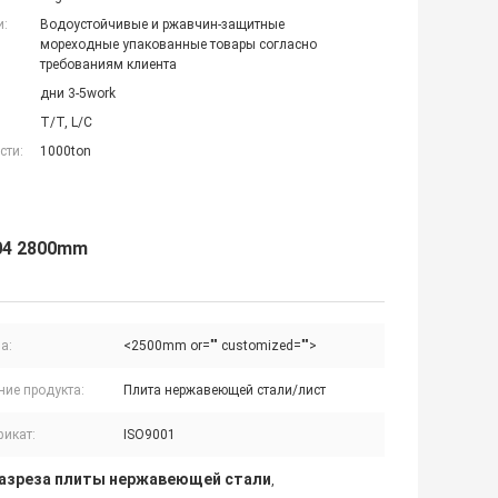
и:
Водоустойчивые и ржавчин-защитные
мореходные упакованные товары согласно
требованиям клиента
дни 3-5work
T/T, L/C
сти:
1000ton
04 2800mm
а:
<2500mm or="" customized="">
ние продукта:
Плита нержавеющей стали/лист
фикат:
ISO9001
разреза плиты нержавеющей стали
,