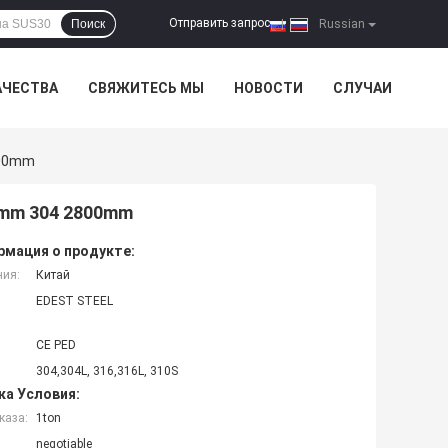
Отправить запрос
Поиск
|
Russian
АЧЕСТВА
СВЯЖИТЕСЬ МЫ
НОВОСТИ
СЛУЧАИ
800mm
0mm 304 2800mm
мация о продукте:
ния:
Китай
EDEST STEEL
CE PED
304,304L, 316,316L, 310S
ка Условия:
каза:
1ton
negotiable