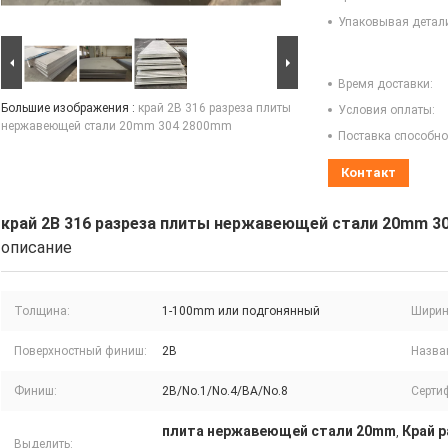
Упаковывая детал
Время доставки:
Большие изображения :
край 2B 316 разреза плиты
Условия оплаты:
нержавеющей стали 20mm 304 2800mm
Поставка способно
Контакт
край 2B 316 разреза плиты нержавеющей стали 20mm 3
описание
Толщина:
1-100mm или подгонянный
Ширин
Поверхностный финиш:
2B
Назва
Финиш:
2B/No.1/No.4/BA/No.8
Серти
плита нержавеющей стали 20mm
Край 
,
Выделить: