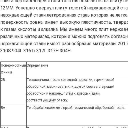
Плита нержавеющей стали толстая ссылается на плиту 
12MM. Успешно свернул плиту толстой нержавеющей ста
нержавеющей стали легированная сталь которая не легка
поверхность ровна, имеет высокую пластичность, твердо
к газам кислоты и алкалиа. Мы имеем много плит нержа
различных материалах, которые можно подгонять согласн
нержавеющей стали имеет разнообразие материалы 201 30
310S 904L 316Ti 317L 317H 304H.
Поверхностный
Определение
финиш
2B
Те закончили, после холодной прокатки, термической
обработкой, мариновать или другой соответствующей
обработкой и наконец путем к, который дали
соотвествующему блеску.
БА
Те обрабатываемые с яркой термической обработкой после.