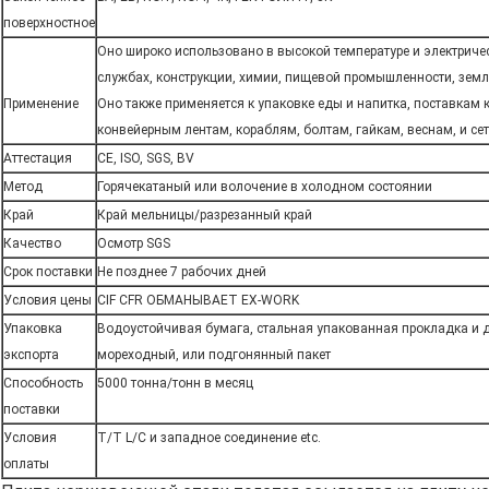
поверхностное
Оно широко использовано в высокой температуре и электриче
службах, конструкции, химии, пищевой промышленности, земл
Применение
Оно также применяется к упаковке еды и напитка, поставкам 
конвейерным лентам, кораблям, болтам, гайкам, веснам, и сетк
Аттестация
CE, ISO, SGS, BV
Метод
Горячекатаный или волочение в холодном состоянии
Край
Край мельницы/разрезанный край
Качество
Осмотр SGS
Срок поставки
Не позднее 7 рабочих дней
Условия цены
CIF CFR ОБМАНЫВАЕТ EX-WORK
Упаковка
Водоустойчивая бумага, стальная упакованная прокладка и д
экспорта
мореходный, или подгонянный пакет
Способность
5000 тонна/тонн в месяц
поставки
Условия
T/T L/C и западное соединение etc.
оплаты