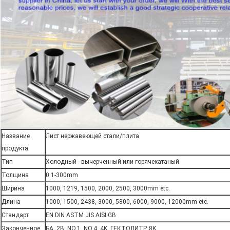
Название
Лист нержавеющей стали/плита
продукта
Тип
Холодный - вычерченный или горячекатаный
Толщина
0.1-300mm
Ширина
1000, 1219, 1500, 2000, 2500, 3000mm etc.
Длина
1000, 1500, 2438, 3000, 5800, 6000, 9000, 12000mm etc.
Стандарт
EN DIN ASTM JIS AISI GB
Законченное
БА, 2B, NO.1, NO.4, 4K, ГЕКТОЛИТР, 8K