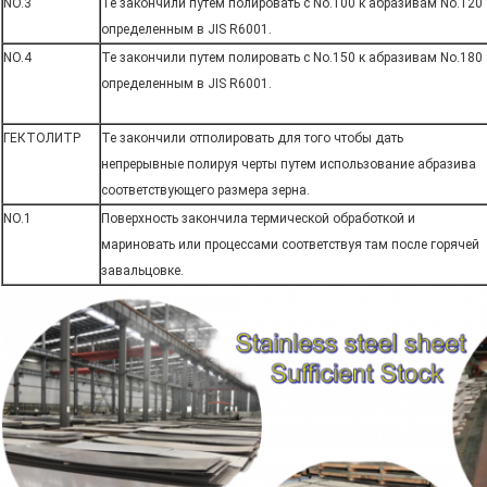
NO.3
Те закончили путем полировать с No.100 к абразивам No.120
определенным в JIS R6001.
NO.4
Те закончили путем полировать с No.150 к абразивам No.180
определенным в JIS R6001.
ГЕКТОЛИТР
Те закончили отполировать для того чтобы дать
непрерывные полируя черты путем использование абразива
соответствующего размера зерна.
NO.1
Поверхность закончила термической обработкой и
мариновать или процессами соответствуя там после горячей
завальцовке.