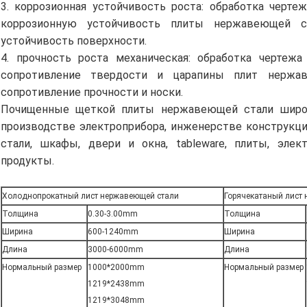
3. коррозионная устойчивость роста: обработка черте
коррозионную устойчивость плиты нержавеющей с
устойчивость поверхности.
4. прочность роста механическая: обработка чертеж
сопротивление твердости и царапины плит нержав
сопротивление прочности и носки.
Почищенные щеткой плиты нержавеющей стали широ
производстве электроприбора, инженерстве конструкци
стали, шкафы, двери и окна, tableware, плиты, элек
продукты.
Холоднопрокатный лист нержавеющей стали
Горячекатаный лист
Толщина
0.30-3.00mm
Толщина
Ширина
600-1240mm
Ширина
Длина
3000-6000mm
Длина
Нормальный размер
1000*2000mm
Нормальный размер
1219*2438mm
1219*3048mm