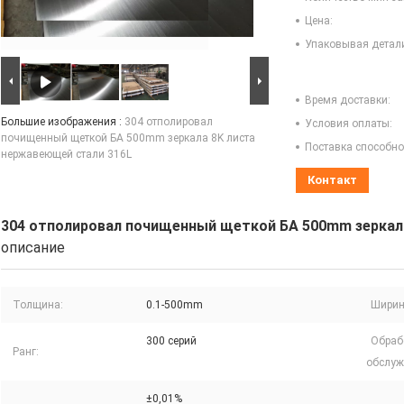
Цена:
Упаковывая детал
Время доставки:
Большие изображения :
304 отполировал
Условия оплаты:
почищенный щеткой БА 500mm зеркала 8K листа
Поставка способно
нержавеющей стали 316L
Контакт
304 отполировал почищенный щеткой БА 500mm зеркал
описание
Толщина:
0.1-500mm
Ширин
300 серий
Обраб
Ранг:
обслуж
±0,01%