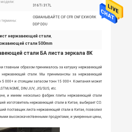
 модели:
316Ti 317L
ОБМАНЫВАЙТЕ CIF CFR CNF EXWORK
я термины:
DDP DDU
ист нержавеющей стали
,
ержавеющей стали 500mm
веющей стали БА листа зеркала 8K
ки главным образом принималось за катушку нержавеющей
бу нержавеющей стали. Мы принимансяы за нержавеющей
н 5 000+ и стоящим запасом тонн 15 000+. Компания может
ASTM/ASME, DIN/JUV, JIS/SUS, etc.
уне, и имеем несколько фабрик плиты нержавеющей стали
ий изготовитель нержавеющей стали в Китае, выбирает CO.
ий поставщик листа нержавеющей стали в Китае, позволил
мыми высококачественными продуктами, и умеренные цены,