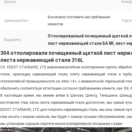
Допуск:
Номер
Все можно поставить как требование
преимущество:
Торгу
клиентов
Отполированный почищенный щеткой л
Выделить:
лист нержавеющей стали БА 8K
лист н
,
304 отполировали почищенный щеткой лист нержа
листа нержавеющей стали 316L
CO. EDEST СТАЛЬНОЕ, LTD широкомасштабная всесторонняя группа обработ
стали, прокладку нержавеющей стали, плиту нержавеющей стали и тру
сталелитейной промышленности на леты 14+, с ежемесячной пересылкой тон
обеспечить соответствуя аттестацию согласно требованиям клиента, как: EN, 
В настоящее время, мы имеем ветви в Шанхае, Цзянсу, Тяньцзине, Шаньд
изготовляя. Наш запас листа нержавеющей стали достаточен, мы самый лучш
EDEST СТАЛЬНОЕ, LTD для покупать нержавеющую сталь, мы ваш самый лучш
нам начать с вашим заказом, мы будет с самым лучшим обслуживанием, са
мы установим хорошее стратегическое кооперативное отношение с вами.