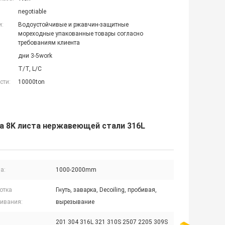
negotiable
и:
Водоустойчивые и ржавчин-защитные
мореходные упакованные товары согласно
требованиям клиента
дни 3-5work
T/T, L/C
сти:
10000ton
а 8K листа нержавеющей стали 316L
а:
1000-2000mm
отка
Гнуть, заварка, Decoiling, пробивая,
ивания:
вырезывание
201 304 316L 321 310S 2507 2205 309S