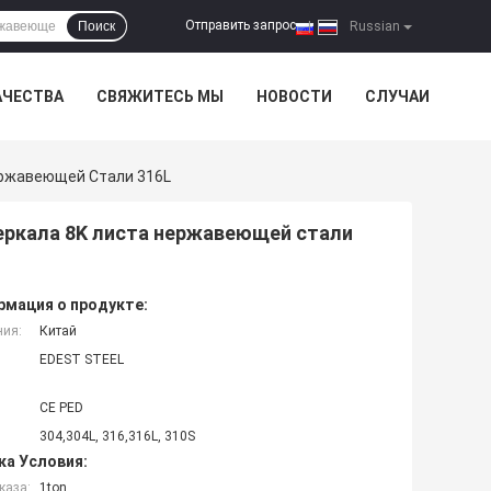
Отправить запрос
Поиск
|
Russian
АЧЕСТВА
СВЯЖИТЕСЬ МЫ
НОВОСТИ
СЛУЧАИ
ержавеющей Стали 316L
еркала 8K листа нержавеющей стали
мация о продукте:
ния:
Китай
EDEST STEEL
CE PED
304,304L, 316,316L, 310S
ка Условия:
каза:
1ton