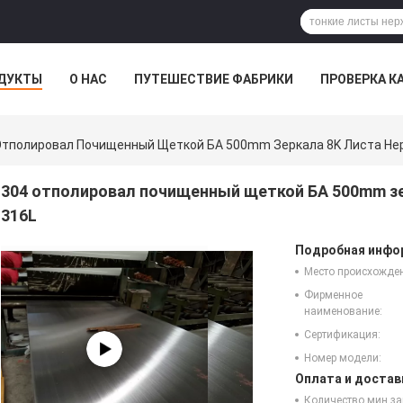
ДУКТЫ
О НАС
ПУТЕШЕСТВИЕ ФАБРИКИ
ПРОВЕРКА К
Отполировал Почищенный Щеткой БА 500mm Зеркала 8K Листа Н
304 отполировал почищенный щеткой БА 500mm з
316L
Подробная инфор
Место происхожде
Фирменное
наименование:
Сертификация:
Номер модели:
Оплата и достав
Количество мин за