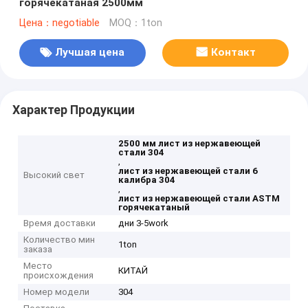
горячекатаная 2500мм
Цена：negotiable
MOQ：1ton
Лучшая цена
Контакт
Характер Продукции
2500 мм лист из нержавеющей
стали 304
,
лист из нержавеющей стали 6
Высокий свет
калибра 304
,
лист из нержавеющей стали ASTM
горячекатаный
Время доставки
дни 3-5work
Количество мин
1ton
заказа
Место
КИТАЙ
происхождения
Номер модели
304