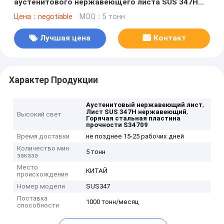
аустенитового нержавеющего листа SUS 347H
горячая
Цена：negotiable
MOQ：5 тонн
Лучшая цена
Контакт
Характер Продукции
,
Аустенитовый нержавеющий лист
,
Лист SUS 347H нержавеющий
Высокий свет
Горячая стальная пластина
прочности S34709
Время доставки
не позднее 15-25 рабочих дней
Количество мин
5 тонн
заказа
Место
КИТАЙ
происхождения
Номер модели
SUS347
Поставка
1000 тонн/месяц
способности