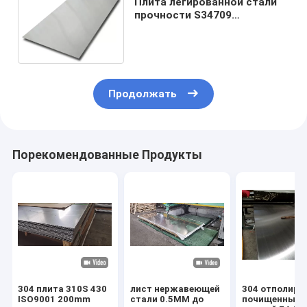
Плита легированной стали
прочности S34709
аустенитового
нержавеющего листа SUS
347H горячая
Продолжать
Порекомендованные Продукты
304 плита 310S 430
лист нержавеющей
304 отполиро
ISO9001 200mm
стали 0.5MM до
почищенный