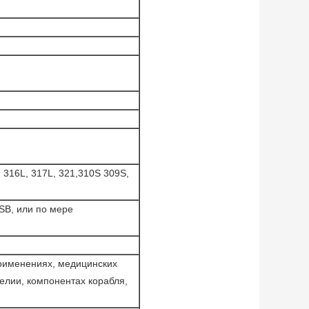
, 316L, 317L, 321,310S 309S,
 SB, или по мере
рименениях, медицинских
елии, компонентах корабля,