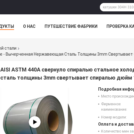
ДУКТЫ
О НАС
ПУТЕШЕСТВИЕ ФАБРИКИ
ПРОВЕРКА К
й стали
AISI ASTM 440A свернуло спиралью стальное хол
сталь толщины 3mm свертывает спиралью дюйм 
Подробная инфор
Место происхожде
Фирменное
наименование:
Номер модели:
Оплата и достав
Количество мин за