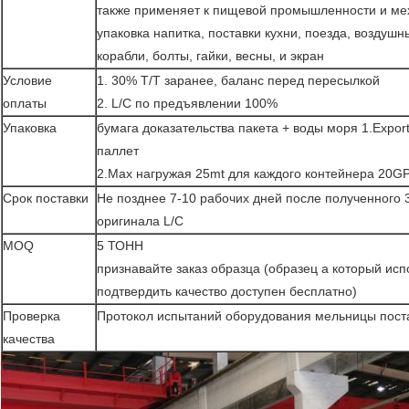
также применяет к пищевой промышленности и мех
упаковка напитка, поставки кухни, поезда, воздуш
корабли, болты, гайки, весны, и экран
Условие
1. 30% T/T заранее, баланс перед пересылкой
оплаты
2. L/C по предъявлении 100%
Упаковка
бумага доказательства пакета + воды моря 1.Expor
паллет
2.Max нагружая 25mt для каждого контейнера 20G
Срок поставки
Не позднее 7-10 рабочих дней после полученного 
оригинала L/C
MOQ
5 ТОНН
признавайте заказ образца (образец a который исп
подтвердить качество доступен бесплатно)
Проверка
Протокол испытаний оборудования мельницы пост
качества