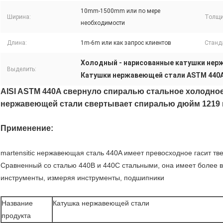
10mm-1500mm или по мере
Ширина:
Толщи
необходимости
Длина:
1m-6m или как запрос клиентов
Станд
Холодный - нарисованные катушки нер
Выделить:
Катушки нержавеющей стали ASTM 440
AISI ASTM 440A свернуло спиралью стальное холодно
нержавеющей стали свертывает спиралью дюйм 1219
Применение:
martensitic нержавеющая сталь 440A имеет превосходное гасит тв
Сравненный со сталью 440B и 440C стальными, она имеет более 
инструменты, измеряя инструменты, подшипники
Название
Катушка нержавеющей стали
продукта