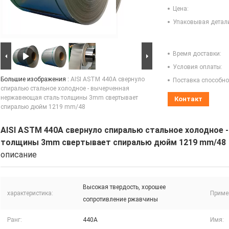
Цена:
Упаковывая детал
Время доставки:
Условия оплаты:
Большие изображения :
AISI ASTM 440A свернуло
Поставка способно
спиралью стальное холодное - вычерченная
нержавеющая сталь толщины 3mm свертывает
Контакт
спиралью дюйм 1219 mm/48
AISI ASTM 440A свернуло спиралью стальное холодное
толщины 3mm свертывает спиралью дюйм 1219 mm/48
описание
Высокая твердость, хорошее
характеристика:
Приме
сопротивление ржавчины
Ранг:
440A
Имя: