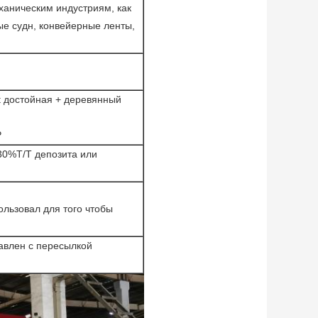
аническим индустриям, как
ные судн, конвейерные ленты,
t достойная + деревянный
P
30%T/T депозита или
ользовал для того чтобы
авлен с пересылкой