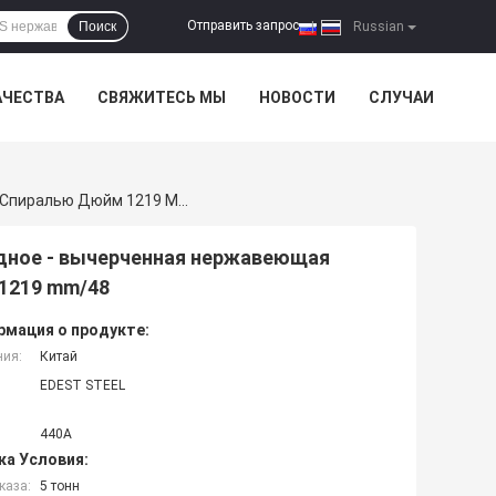
Отправить запрос
Поиск
|
Russian
АЧЕСТВА
СВЯЖИТЕСЬ МЫ
НОВОСТИ
СЛУЧАИ
AISI ASTM 440A Свернуло Спиралью Стальное Холодное - Вычерченная Нержавеющая Сталь Толщины 3mm Свертывает Спиралью Дюйм 1219 Mm/48
одное - вычерченная нержавеющая
1219 mm/48
мация о продукте:
ния:
Китай
EDEST STEEL
440A
ка Условия:
каза:
5 тонн