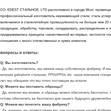
CO. EDEST СТАЛЬНОЕ, LTD расположено в городе Wuxi, провинции
профессиональный изготовитель нержавеющей стали, сталь углерод
включаемся в сталелитейную промышленность на больше чем 20 л
продукцию, обработку, торговлю, складировать, распределение и
придерживалась принципа «качественной во-первых, честности сп
отношения с много отечественных и чужих клиентов.
вопросы и ответы:
Q: Вы изготовитель?
: Да, мы изготовитель, мы имеем нашу собственную фабрику. И мы
катушка galvalume стальная, PPGI/PPGL etc. наша компания специ
лет, мы обещаем что мы точно поставщик вы искали.
Q: Можете вы поставить образцы?
: Да, конечно мы можем, и образцы можно обеспечить бесплатно, 
готовы обеспечить ее бесплатно для нашего будущего дружелюбно
Q: Можем мы посетить вашу фабрику?
: Да, конечно, мы приветствуем вас для посещения нашей фабрик