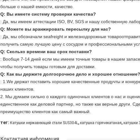
больше о нашей емкости, качество.
Q: Вы имеете систему проверки качества?
: Да, мы имеем аттестации ISO, BV, SGS и нашу собственную лабо
Q: Можете вы аранжировать пересылку для нас?
: Да, мы обозначали seafreight и железнодорожные товароотправи
получить самую лучшую цену с сосудом и профессиональными услуг
Q: Сколько времени ваш срок поставки?
: Вообще 7-14 дней если мы имеем точные товары в нашем запасе.
чтобы получить товары готовым для доставки.
Q: Как вы держите долгосрочное дело и хорошее отношение
: 1.We держат поставить хорошие качественные продучты и конк
наших клиентов.
2. Мы думаем сильно о каждого одиночных клиентов о нас и оцен
единственное как деловой партнер, но также как верные други. С
преимущество клиентов как самый важный.
,
,
тег:
Катушки нержавеющей стали SUS304L
катушка горячекатаная
катушки 
Контактная информация