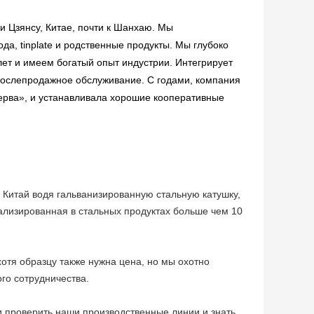
 Цзянсу, Китае, почти к Шанхаю. Мы
а, tinplate и родственные продукты. Мы глубоко
ет и имеем богатый опыт индустрии. Интегрирует
 послепродажное обслуживание. С годами, компания
ерва», и устанавливала хорошие кооперативные
 Китай водя гальванизированную стальную катушку,
ализированная в стальных продуктах больше чем 10
хотя образцу также нужна цена, но мы охотно
го сотрудничества.
и проверить наши производственные линии и знать