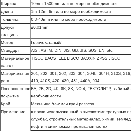
Ширина
10mm-1500mm или по мере необходимости
Длина
1m-12m, 6m или по мере необходимости
Толщина
0.3-40mm или по мере необходимости
Допуск
±0.01mm
толщины
Метод
Горячекатаный/
Стандарт
AISI, ASTM, DIN, JIS, GB, JIS, SUS, EN, etc.
Материальное
TISCO BAOSTEEL LISCO BAOXIN ZPSS JISCO
начало
Материальная
201, 202, 301, 302, 303, 304, 304L, 304H, 310S, 316
ранг
410, 410S, 420, 430, 431, 440A, 904L
Поверхностное
БА, 2B, 2D, 4K, 6K, 8K, NO.4, ГЕКТОЛИТР, выбитый
покрытие
необходимости
Край
Мельница /raw или край разреза
Применение
широко использованный в высокотемпературных п
службах, строительных материалах, химии, землед
нефти и химических промышленностях