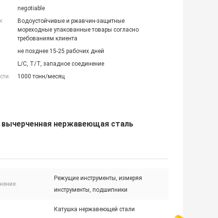
negotiable
и:
Водоустойчивые и ржавчин-защитные
мореходные упакованные товары согласно
требованиям клиента
не позднее 15-25 рабочих дней
L/C, T/T, западное соединение
сти:
1000 тонн/месяц
 - вычерченная нержавеющая сталь
Режущие инструменты, измеряя
нение:
инструменты, подшипники
Катушка нержавеющей стали